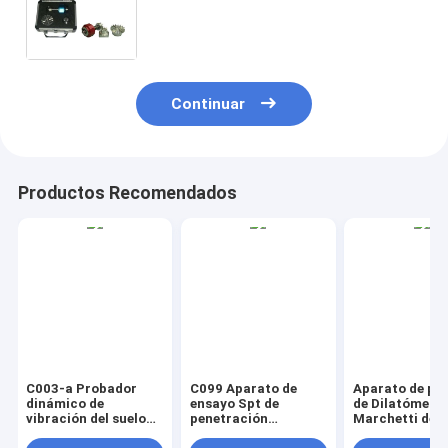
(Torvane) para probar la resistencia
aproximada al corte de los suelos
cohesivos en el campo
Continuar
Productos Recomendados
C003-a Probador
C099 Aparato de
Aparato de pr
dinámico de
ensayo Spt de
de Dilatómetr
vibración del suelo
penetración
Marchetti de 
de tres ejes Yxsz-C
estándar hidráulica
de dilatómetro