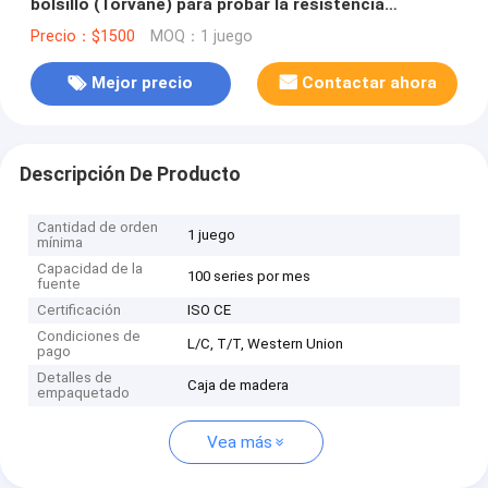
bolsillo (Torvane) para probar la resistencia
aproximada al corte de los suelos cohesivos en el
Precio：$1500
MOQ：1 juego
campo
Mejor precio
Contactar ahora
Descripción De Producto
Cantidad de orden
1 juego
mínima
Capacidad de la
100 series por mes
fuente
Certificación
ISO CE
Condiciones de
L/C, T/T, Western Union
pago
Detalles de
Caja de madera
empaquetado
Vea más