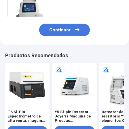
para analizador de oro
Continuar
Productos Recomendados
T6 Si-Pin
Y5 Si-pin Detector
Detector de
Espectrómetro de
Joyería Máquina de
escritorio Y5 
alta venta, máquina
Pruebas
elementos XRF
probadora de pureza
Espectrómetro de
probador de m