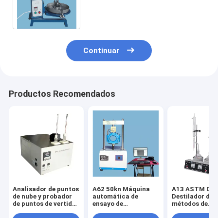
para la industria del pavimento
de asfalto
Continuar
Productos Recomendados
Analisador de puntos
A62 50kn Máquina
A13 ASTM D9
de nube y probador
automática de
Destilador de
de puntos de vertido
ensayo de
métodos de
ASTM D 97
estabilidad de
destilación