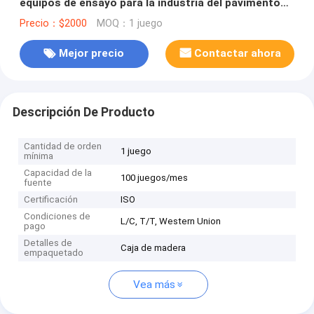
equipos de ensayo para la industria del pavimento
de asfalto
Precio：$2000
MOQ：1 juego
Mejor precio
Contactar ahora
Descripción De Producto
Cantidad de orden
1 juego
mínima
Capacidad de la
100 juegos/mes
fuente
Certificación
ISO
Condiciones de
L/C, T/T, Western Union
pago
Detalles de
Caja de madera
empaquetado
Vea más