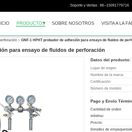
Soporte y Ventas :
86--15091779716
NICIO
PRODUCTOS
SOBRE NOSOTROS
VISITA A LA F
perforación
GNF-1 HPHT probador de adhesión para ensayo de fluidos de perf
n para ensayo de fluidos de perforación
Datos del producto:
Lugar de origen:
Nombre de la marca:
Certificación:
Número de modelo:
Pago y Envío Términ
Cantidad de orden
mínima:
Precio:
Detalles de empaquetad