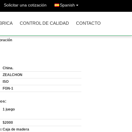
Solicitar una cotización
Spanish
ÁBRICA
CONTROL DE CALIDAD
CONTACTO
oración
China.
ZEALCHON
ISO
FGN-1
os:
1 juego
$2000
o:
Caja de madera