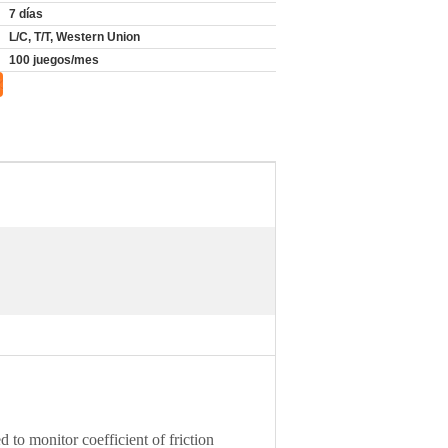
7 días
L/C, T/T, Western Union
100 juegos/mes
to monitor coefficient of friction