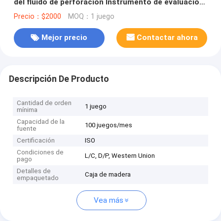
del fluido de perforación Instrumento de evaluación
del fluido de perforación
Precio：$2000
MOQ：1 juego
Mejor precio
Contactar ahora
Descripción De Producto
Cantidad de orden
1 juego
mínima
Capacidad de la
100 juegos/mes
fuente
Certificación
ISO
Condiciones de
L/C, D/P, Western Union
pago
Detalles de
Caja de madera
empaquetado
Vea más