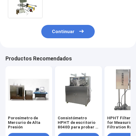
de perforación Instrumento de
evaluación del fluido de perforación
Continuar
Productos Recomendados
Porosímetro de
Consistómetro
HPHT Filter P
Mercurio de Alta
HPHT de escritorio
for Measuring 
Presión
8040D para probar el
Filtration Rate
tiempo de
Drilling Fluids