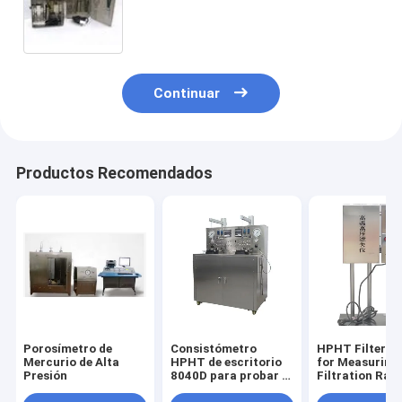
fase sólida del barro
Continuar
Productos Recomendados
Porosímetro de
Consistómetro
HPHT Filter P
Mercurio de Alta
HPHT de escritorio
for Measuring 
Presión
8040D para probar el
Filtration Rate
tiempo de
Drilling Fluids