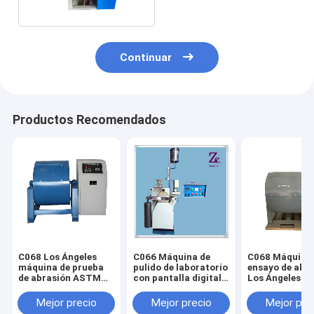
Continuar
Productos Recomendados
C068 Los Ángeles
C066 Máquina de
C068 Máquina
máquina de prueba
pulido de laboratorio
ensayo de abr
de abrasión ASTM
con pantalla digital
Los Ángeles p
C131
Máquina de pulido de
agregados de
piedra acelerada con
laboratorio pa
Mejor precio
Mejor precio
Mejor pre
agregado grueso
piedra ASTM 