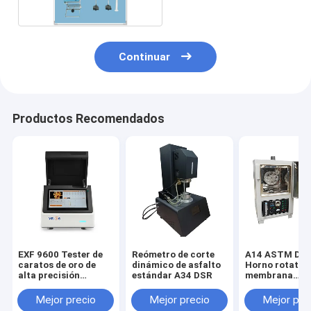
Continuar
Productos Recomendados
EXF 9600 Tester de
Reómetro de corte
A14 ASTM D28
caratos de oro de
dinámico de asfalto
Horno rotatori
alta precisión
estándar A34 DSR
membrana
Medidor de prueba
bituminosa Ho
de oro Detector de
película delga
Mejor precio
Mejor precio
Mejor pre
Xrf
rodante (RTFO