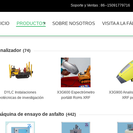
Soporte y Ventas :
86--15091779716
NICIO
PRODUCTOS
SOBRE NOSOTROS
VISITA A LA F
nalizador
(74)
DYLC Instalaciones
X3G600 Espectrómetro
X3G900 Analis
eotécnicas de investigación
portátil RoHs XRF
XRF po
e sitios para penetrómetro
de cono estático con
apacidad de empuje de 200
áquina de ensayo de asfalto
(442)
kN