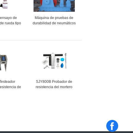
 ensayo de
Máquina de pruebas de
 de rueda tipo
durabilidad de neumáticos
500
para turismos PJW-20 con
control por ordenador
(Neumáticos para turismos)
Testeador
SJY800B Probador de
resistencia de
resistencia del mortero
ivos
penetrante