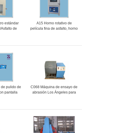
ro estándar
A15 Horno rotativo de
/Asfalto de
película fina de asfalto, horno
do Viscometro
rotativo automático de
ndar
película fina
de pulido de
C068 Máquina de ensayo de
con pantalla
abrasión Los Ángeles para
a de pulido de
agregados de laboratorio
lerada con
para piedra ASTM C131
 grueso