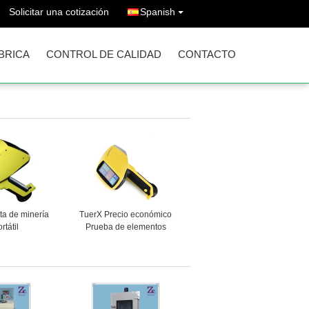
Solicitar una cotización
Spanish
ÁBRICA
CONTROL DE CALIDAD
CONTACTO
ta de minería
TuerX Precio económico
rtátil
Prueba de elementos
metálicos Espectrómetro de
fluorescencia de rayos X
Analisador XRF de oro
portátil