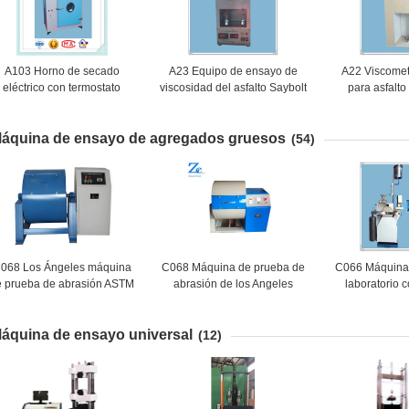
A103 Horno de secado
A23 Equipo de ensayo de
A22 Viscomet
eléctrico con termostato
viscosidad del asfalto Saybolt
para asfalto 
igital/horno eléctrico digital
YX - 0623/Máquina de
petróleo líqui
con termostato/horno de
ensayo de viscosidad del
está
áquina de ensayo de agregados gruesos
secado termostático
asfalto Saybolt
(54)
068 Los Ángeles máquina
C068 Máquina de prueba de
C066 Máquina 
e prueba de abrasión ASTM
abrasión de los Angeles
laboratorio 
C131
digital Máquin
piedra ace
áquina de ensayo universal
agregado
(12)