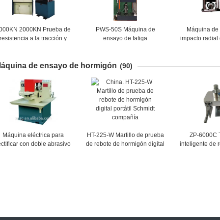
000KN 2000KN Prueba de
PWS-50S Máquina de
Máquina de
resistencia a la tracción y
ensayo de fatiga
impacto radial
compresión de acero
electrohidráulico-servo
JNW-
quina de prueba universal
áquina de ensayo de hormigón
hidráulica Precio
(90)
Máquina eléctrica para
HT-225-W Martillo de prueba
ZP-6000C 
ectificar con doble abrasivo
de rebote de hormigón digital
inteligente de 
portátil Schmidt
adhes