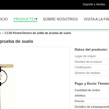
Soporte y Ventas :
NICIO
PRODUCTOS
SOBRE NOSOTROS
VISITA A LA F
o
C138 Penetrómetro de anillo de prueba de suelo
 prueba de suelo
Datos del producto:
Lugar de origen:
Nombre de la marca:
Certificación:
Número de modelo:
Pago y Envío Términ
Cantidad de orden
mínima:
Precio:
Detalles de empaquetad