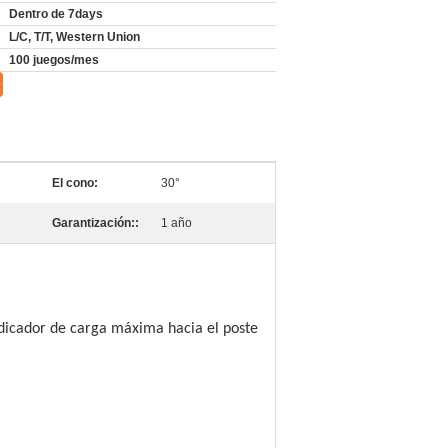
Dentro de 7days
L/C, T/T, Western Union
100 juegos/mes
El cono:
30°
Garantización::
1 año
ndicador de carga máxima hacia el poste