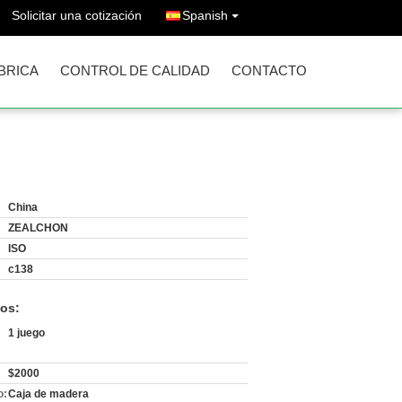
Solicitar una cotización
Spanish
ÁBRICA
CONTROL DE CALIDAD
CONTACTO
China
ZEALCHON
ISO
c138
os:
1 juego
$2000
o:
Caja de madera