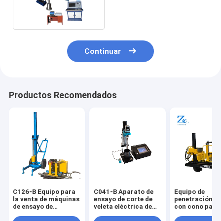
Testing Machine
Continuar
Productos Recomendados
C126-B Equipo para
C041-B Aparato de
Equipo de
la venta de máquinas
ensayo de corte de
penetración es
de ensayo de
veleta eléctrica de
con cono para 
laboratorio de suelo
laboratorio para
hidráulica de 