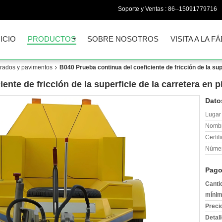
Soporte y Ventas :
86--15091779716
NICIO
PRODUCTOS
SOBRE NOSOTROS
VISITA A LA F
rados y pavimentos
B040 Prueba continua del coeficiente de fricción de la sup
ente de fricción de la superficie de la carretera en p
Dato
Lugar 
Nombr
Certif
Númer
Pago
Canti
mínim
Preci
Detal