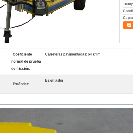
Tiemp
Condi
Capac
Coeficiente
Carreteras pavimentadas: 64 km/h
normal de prueba
de fricción:
Bs.en.astm
Estándar: