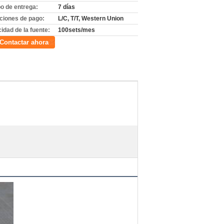
o de entrega:
7 días
ciones de pago:
L/C, T/T, Western Union
idad de la fuente:
100sets/mes
Contactar ahora