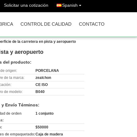
Solicitar una cotización
Spanish
ÁBRICA
CONTROL DE CALIDAD
CONTACTO
erficie de la carretera en pista y aeropuerto
ista y aeropuerto
s del producto:
de origen:
PORCELANA
e de la marca:
zealchon
icación:
CE ISO
o de modelo:
B040
 y Envío Términos:
dad de orden
1 conjunto
a:
o:
$50000
les de empaquetado:
Caja de madera